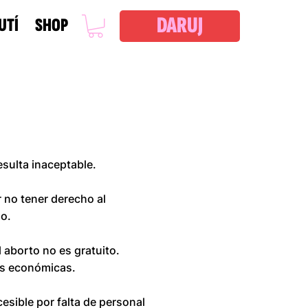
DARUJ
UTÍ
SHOP
esulta inaceptable.
 no tener derecho al
zo.
 aborto no es gratuito.
nes económicas.
esible por falta de personal