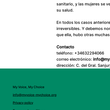
sanitario, y las mujeres se 
su salud.
En todos los casos anterior
irreversibles. Y debemos no
que ella, hubo otras muchas
Contacto
teléfono: +34632294066
correo electrónico:
info@my
dirección: C. del Gral. Sanj
My Voice, My Choice
info@myvoice-mychoice.org
Privacy policy