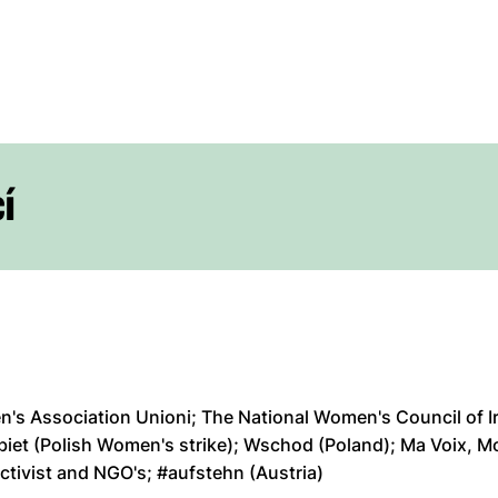
í
n's Association Unioni; The National Women's Council of I
biet (Polish Women's strike); Wschod (Poland); Ma Voix, Mo
activist and NGO's; #aufstehn (Austria)