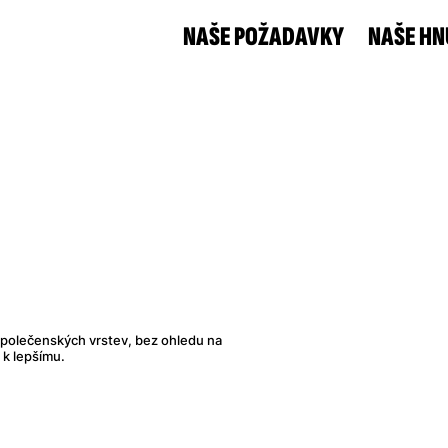
NAŠE POŽADAVKY
NAŠE HN
h společenských vrstev, bez ohledu na
 k lepšímu.