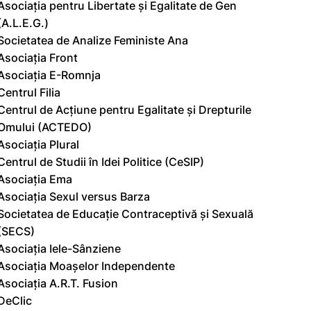
Asociația pentru Libertate și Egalitate de Gen
(A.L.E.G.)
Societatea de Analize Feministe Ana
Asociația Front
Asociația E-Romnja
Centrul Filia
Centrul de Acțiune pentru Egalitate și Drepturile
Omului (ACTEDO)
Asociația Plural
Centrul de Studii în Idei Politice (CeSIP)
Asociația Ema
Asociația Sexul versus Barza
Societatea de Educație Contraceptivă și Sexuală
(SECS)
Asociația Iele-Sânziene
Asociația Moașelor Independente
Asociația A.R.T. Fusion
DeClic