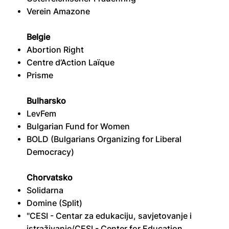
Verein Amazone
Belgie
Abortion Right
Centre d’Action Laïque
Prisme
Bulharsko
LevFem
Bulgarian Fund for Women
BOLD (Bulgarians Organizing for Liberal
Democracy)
Chorvatsko
Solidarna
Domine (Split)
"CESI - Centar za edukaciju, savjetovanje i
istraživanje/CESI - Center for Education,