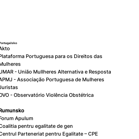
Portugalsko
Akto
Plataforma Portuguesa para os Direitos das
Mulheres
UMAR - União Mullheres Alternativa e Resposta
APMJ - Associação Portuguesa de Mulheres
Juristas
OVO - Observatório Violência Obstétrica
Rumunsko
Forum Apulum
Coalitia pentru egalitate de gen
Centrul Parteneriat pentru Egalitate – CPE