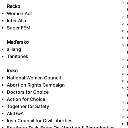
Řecko
Women Act
Inter Alia
Super FEM
Maďarsko
aHang
Tanitanek
Irsko
National Women Council
Abortion Rights Campaign
Doctors for Choice
Action for Choice
Together for Safety
AkiDwA
Irish Council for Civil Liberties
Southern Task-Force On Abortion & Reproductive