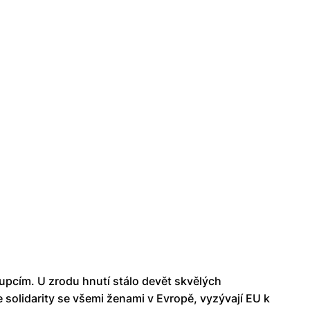
rupcím. U zrodu hnutí stálo devět skvělých
e solidarity se všemi ženami v Evropě, vyzývají EU k