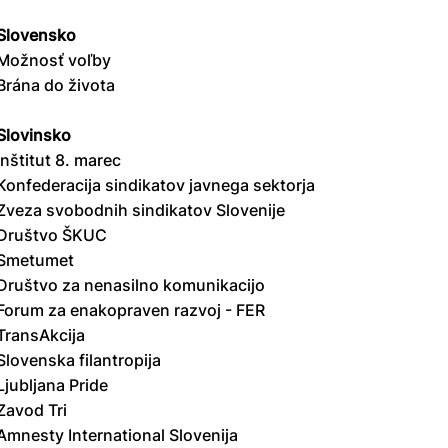
Slovensko
Možnosť voľby
Brána do života
Slovinsko
Inštitut 8. marec
Konfederacija sindikatov javnega sektorja
Zveza svobodnih sindikatov Slovenije
Društvo ŠKUC
Smetumet
Društvo za nenasilno komunikacijo
Forum za enakopraven razvoj - FER
TransAkcija
Slovenska filantropija
Ljubljana Pride
Zavod Tri
Amnesty International Slovenija