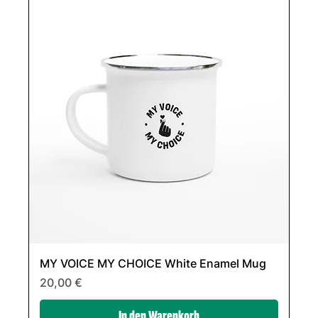
MY VOICE MY CHOICE White Enamel Mug
Preis
20,00 €
In den Warenkorb