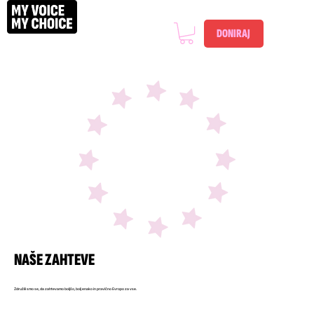
DONIRAJ
NAŠE ZAHTEVE
Združili smo se, da zahtevamo boljšo, bolj enako in pravično Evropo za vse.