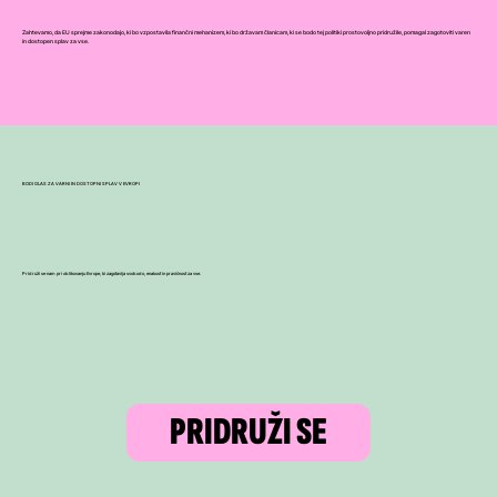
Zahtevamo, da EU sprejme zakonodajo, ki bo vzpostavila finančni mehanizem, ki bo državam članicam, ki se bodo tej politiki prostovoljno pridružile, pomagal zagotoviti varen
in dostopen splav za vse.
BODI GLAS ZA VARNI IN DOSTOPNI SPLAV V EVROPI
Pridruži se nam pri oblikovanju Evrope, ki zagotavlja svobodo, enakost in pravičnost za vse.
PRIDRUŽI SE