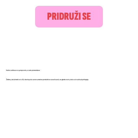
PRIDRUŽI SE
Naše zahteve so preproste, a zelo pomembne:
Želimo, da bi imeli vsi v EU dostop do varne umetne prekinitve nosečnosti, ne glede na to, kdo so in od kod prihajajo.